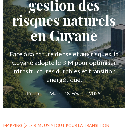
gestion des
risques naturels
en Guyane
Face à sa nature dense et aux risques, la
Guyane adopte le BIM pour optimiser
infrastructures durables et transition
énergétique.
Publié le :
Mardi
18
Février
2025
MAPPING
LE BIM : UN ATOUT POUR LA TRANSITION